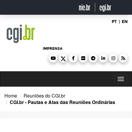
Ir
para
o
conteúdo
PT
|
EN
IMPRENSA
Toggl
naviga
Home
Reuniões do CGI.br
CGI.br - Pautas e Atas das Reuniões Ordinárias