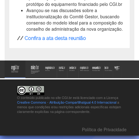
protótipo do equipamento financiado pelo CGI.br
Avançou-se nas discussões sobre a
institucionalização do Comitê Gestor, buscando
consenso do modelo ideal para a composição do
conselho de administração da nova organização.
//
Confira a ata desta reunião
O conteúdo publicado no site CGI.br está
licenciado com a Licença
Creative Commons - Atribuição-CompartilhaIgual 4.0 Internacional
a
menos que condições e/ou restrições adicionais específicas estejam
claramente explícitas na página correspondente.
Política de Privacidade