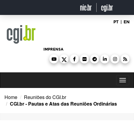
Ir
para
o
conteúdo
PT
|
EN
IMPRENSA
Toggl
naviga
Home
Reuniões do CGI.br
CGI.br - Pautas e Atas das Reuniões Ordinárias