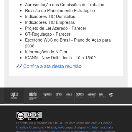
Apresentação das Comissões de Trabalho
Revisão do Planejamento Estratégico
Indicadores TIC Domicílios
Indicadores TIC Empresas
Projeto de Lei Azeredo - Parecer
CT-Regulação - Parecer
Escritório W3C no Brasil - Plano de Ação para
2008
Informações do NIC.br
ICANN - New Delhi, India - 10 a 15/02
//
Confira a ata desta reunião
O conteúdo publicado no site CGI.br está
licenciado com a Licença
Creative Commons - Atribuição-CompartilhaIgual 4.0 Internacional
a
menos que condições e/ou restrições adicionais específicas estejam