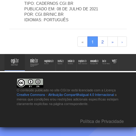
TIPO:
CADERNOS CGI.BR
PUBLICADO EM:
08 DE JULHO DE 2021
POR:
CGI.BR/NIC.BR
IDIOMAS:
PORTUGUÊS
«
1
2
»
›
O conteúdo publicado no site CGI.br está
licenciado com a Licença
Creative Commons - Atribuição-CompartilhaIgual 4.0 Internacional
a
menos que condições e/ou restrições adicionais específicas estejam
claramente explícitas na página correspondente.
Política de Privacidade