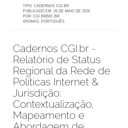
TIPO:
CADERNOS CGI.BR
PUBLICADO EM:
26 DE MAIO DE 2026
POR:
CGI.BR|NIC.BR
IDIOMAS:
PORTUGUÊS
Publicações
Cadernos CGI.br -
Relatório de Status
Regional da Rede de
Políticas Internet &
Jurisdição:
Contextualização,
Mapeamento e
Abordagem de