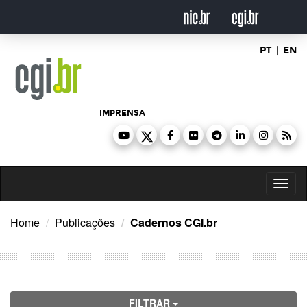
Ir
para
o
conteúdo
PT
|
EN
IMPRENSA
Toggl
naviga
Home
Publicações
Cadernos CGI.br
FILTRAR