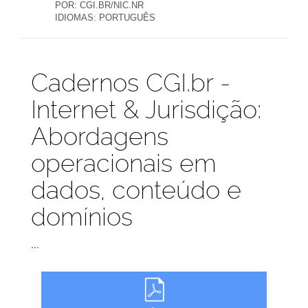
POR:
CGI.BR/NIC.NR
IDIOMAS:
PORTUGUÊS
Publicações
Cadernos CGI.br -
Internet & Jurisdição:
Abordagens
operacionais em
dados, conteúdo e
domínios
...