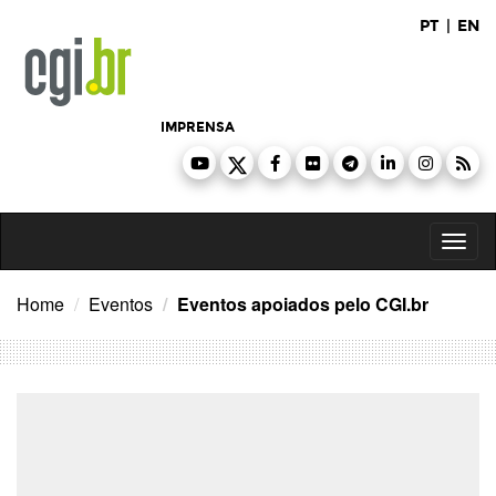
Ir
PT
|
EN
para
o
conteúdo
IMPRENSA
Toggl
naviga
Home
Eventos
Eventos apoiados pelo CGI.br