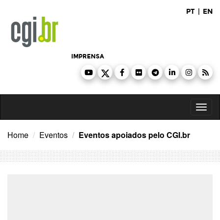
Ir
PT
|
EN
para
o
conteúdo
IMPRENSA
Toggl
naviga
Home
Eventos
Eventos apoiados pelo CGI.br