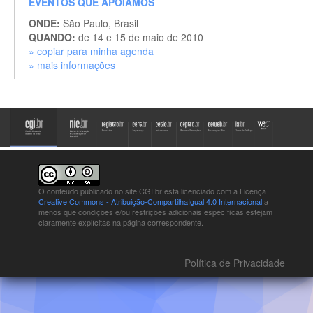
EVENTOS QUE APOIAMOS
ONDE:
São Paulo, Brasil
QUANDO:
de 14 e 15 de maio de 2010
» copiar para minha agenda
» mais informações
O conteúdo publicado no site CGI.br está
licenciado com a Licença
Creative Commons - Atribuição-CompartilhaIgual 4.0 Internacional
a
menos que condições e/ou restrições adicionais específicas estejam
claramente explícitas na página correspondente.
Política de Privacidade