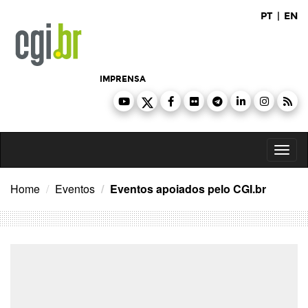
Ir
PT
|
EN
para
o
conteúdo
IMPRENSA
Toggl
naviga
Home
Eventos
Eventos apoiados pelo CGI.br