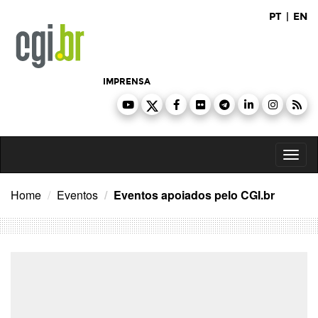
Ir
PT
|
EN
para
o
conteúdo
IMPRENSA
Toggl
naviga
Home
Eventos
Eventos apoiados pelo CGI.br