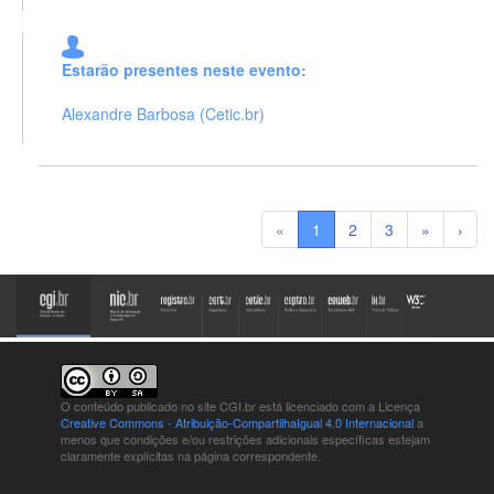
Estarão presentes neste evento:
Alexandre Barbosa (Cetic.br)
«
1
2
3
»
›
O conteúdo publicado no site CGI.br está
licenciado com a Licença
Creative Commons - Atribuição-CompartilhaIgual 4.0 Internacional
a
menos que condições e/ou restrições adicionais específicas estejam
claramente explícitas na página correspondente.