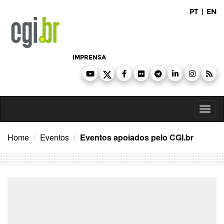
Ir
PT
|
EN
para
o
conteúdo
IMPRENSA
Toggl
naviga
Home
Eventos
Eventos apoiados pelo CGI.br