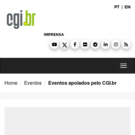
Ir
PT
|
EN
para
o
conteúdo
IMPRENSA
Toggl
naviga
Home
Eventos
Eventos apoiados pelo CGI.br