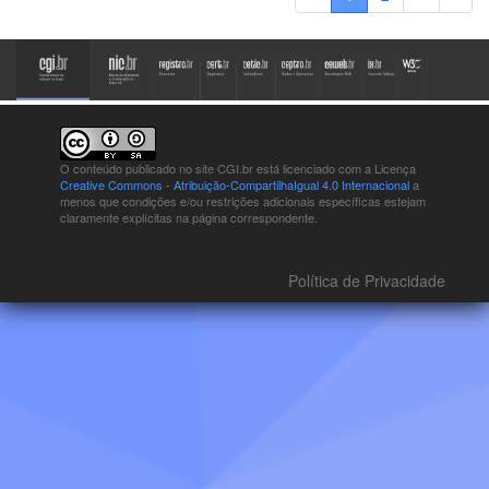
O conteúdo publicado no site CGI.br está
licenciado com a Licença
Creative Commons - Atribuição-CompartilhaIgual 4.0 Internacional
a
menos que condições e/ou restrições adicionais específicas estejam
claramente explícitas na página correspondente.
Política de Privacidade