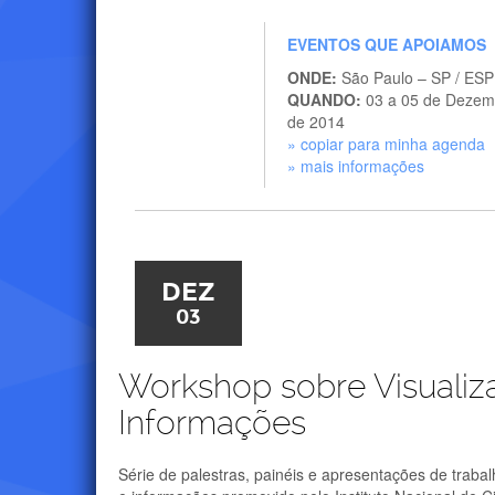
EVENTOS QUE APOIAMOS
ONDE:
São Paulo – SP / ES
QUANDO:
03 a 05 de Dezem
de 2014
» copiar para minha agenda
» mais informações
DEZ
03
Workshop sobre Visualiz
Informações
Série de palestras, painéis e apresentações de trab