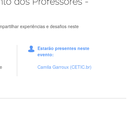
to dos Professores -
partilhar experiências e desafios neste
Estarão presentes neste
evento:
e
Camila Garroux (CETIC.br)