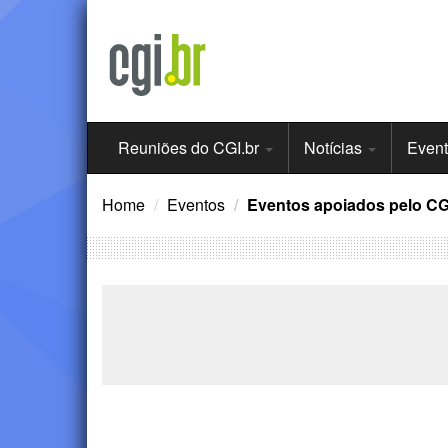
Ir
para
o
conteúdo
Menu
Reuniões do CGI.br
Notícias
Even
Principal
Home
Eventos
Eventos apoiados pelo CG