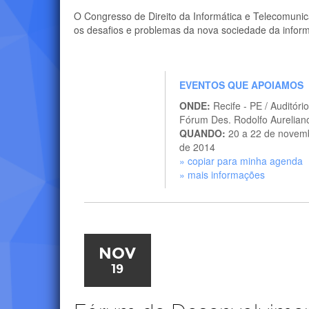
O Congresso de Direito da Informática e Telecomuni
os desafios e problemas da nova sociedade da infor
EVENTOS QUE APOIAMOS
ONDE:
Recife - PE / Auditóri
Fórum Des. Rodolfo Aurelian
QUANDO:
20 a 22 de novem
de 2014
» copiar para minha agenda
» mais informações
NOV
19