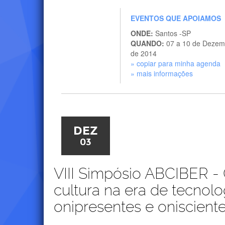
EVENTOS QUE APOIAMOS
ONDE:
Santos -SP
QUANDO:
07 a 10 de Dezem
de 2014
» copiar para minha agenda
» mais informações
DEZ
03
VIII Simpósio ABCIBER 
cultura na era de tecnolo
onipresentes e oniscient