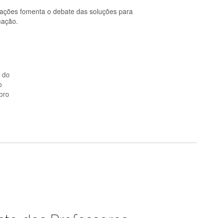
cações fomenta o debate das soluções para
mação.
o do
o
bro