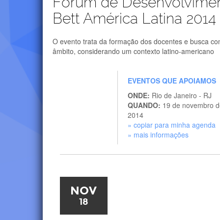
Fórum de Desenvolvimen
Bett América Latina 2014
O evento trata da formação dos docentes e busca com
âmbito, considerando um contexto latino-americano
EVENTOS QUE APOIAMOS
ONDE:
Rio de Janeiro - RJ
QUANDO:
19 de novembro d
2014
» copiar para minha agenda
» mais informações
NOV
18