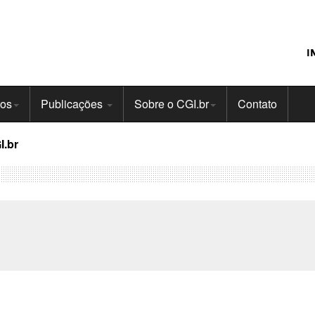
I
tos
Publicações
Sobre o CGI.br
Contato
I.br