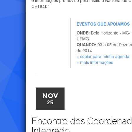
e informações promovido pelo Instituto Nacional de 
CETIC.br
EVENTOS QUE APOIAMOS
ONDE:
Belo Horizonte - MG/
UFMG
QUANDO:
03 a 05 de Dezem
de 2014
» copiar para minha agenda
» mais informações
NOV
25
Encontro dos Coordenad
Integrado