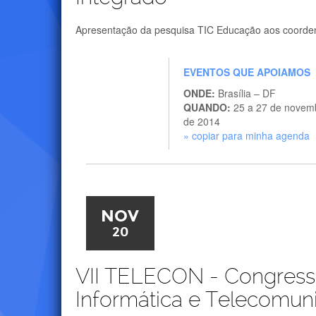
Apresentação da pesquisa TIC Educação aos coorden
EVENTOS QUE APOIAMOS
ONDE:
Brasília – DF
QUANDO:
25 a 27 de novem
de 2014
» copiar para minha agenda
NOV
20
VII TELECON - Congresso
Informática e Telecomun