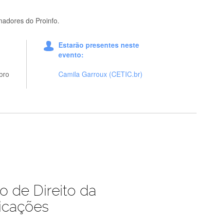
adores do Proinfo.
Estarão presentes neste
evento:
bro
Camila Garroux (CETIC.br)
 de Direito da
icações