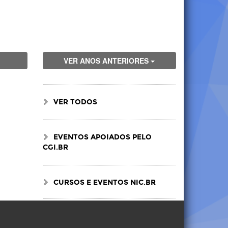
VER ANOS ANTERIORES
VER TODOS
EVENTOS APOIADOS PELO
CGI.BR
CURSOS E EVENTOS NIC.BR
Visite
Visite
Visite