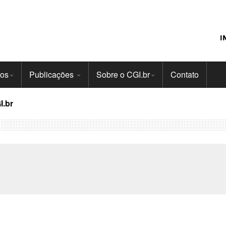
I
tos
Publicações
Sobre o CGI.br
Contato
I.br