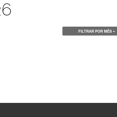
26
FILTRAR POR MÊS
Visite
Visite
Visite
Visite