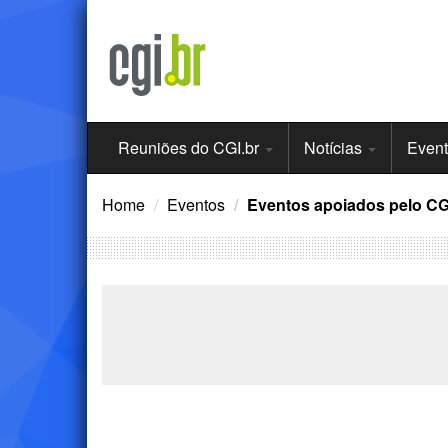
Ir
para
o
conteúdo
Menu
Reuniões do CGI.br
Notícias
Even
Principal
Home
Eventos
Eventos apoiados pelo CG