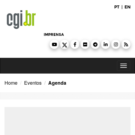
Ir
PT
|
EN
para
o
conteúdo
IMPRENSA
Toggl
naviga
Home
Eventos
Agenda