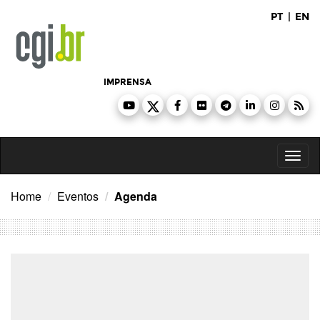
Ir
PT
|
EN
para
o
conteúdo
IMPRENSA
Toggl
naviga
Home
Eventos
Agenda