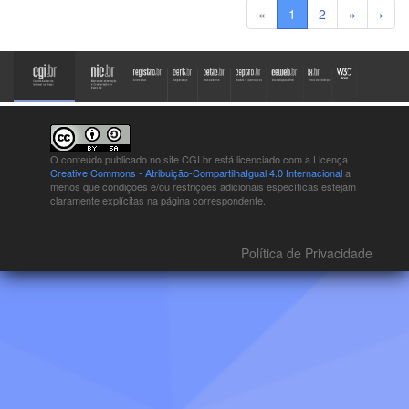
«
1
2
»
›
O conteúdo publicado no site CGI.br está
licenciado com a Licença
Creative Commons - Atribuição-CompartilhaIgual 4.0 Internacional
a
menos que condições e/ou restrições adicionais específicas estejam
claramente explícitas na página correspondente.
Política de Privacidade