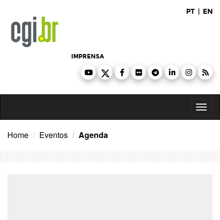
Ir
PT
|
EN
para
o
conteúdo
IMPRENSA
Toggl
naviga
Home
Eventos
Agenda