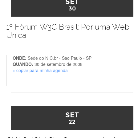
SET
30
1º Fórum W3C Brasil: Por uma Web
Única
ONDE:
Sede do NIC.br - São Paulo - SP
QUANDO:
30 de setembro de 2008
» copiar para minha agenda
SET
22