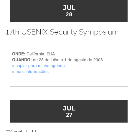
JUL
28
17th USENIX Security Symposium
ONDE:
California, EUA
QUANDO:
de 28 de julho a 1 de agosto de 2008
» copiar para minha agenda
» mais informações
JUL
27