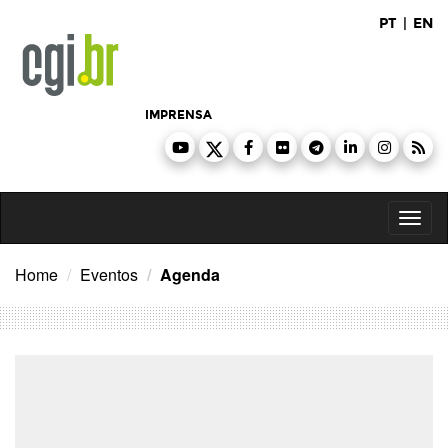
Ir
PT
|
EN
para
o
conteúdo
IMPRENSA
Toggl
naviga
Home
Eventos
Agenda