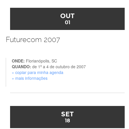
OUT
01
Futurecom 2007
ONDE:
Florianópolis, SC
QUANDO:
de 1º a 4 de outubro de 2007
» copiar para minha agenda
» mais informações
SET
18