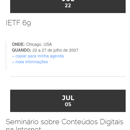
22
IETF 69
ONDE:
Chicago, USA
QUANDO:
22 a 27 de julho de 2007
» copiar para minha agenda
» mais informações
JUL
05
Seminário sobre Conteúdos Digitais
na Internet