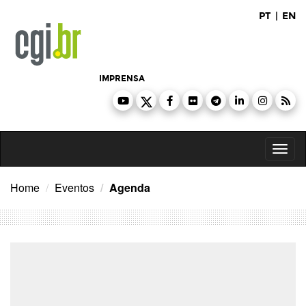
Ir
PT
|
EN
para
o
conteúdo
IMPRENSA
Toggl
naviga
Home
Eventos
Agenda