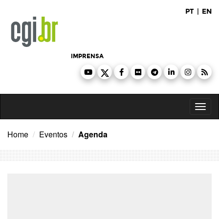
Ir
PT
|
EN
para
o
conteúdo
IMPRENSA
Toggl
naviga
Home
Eventos
Agenda