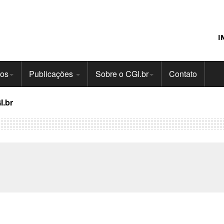
I
tos
Publicações
Sobre o CGI.br
Contato
I.br