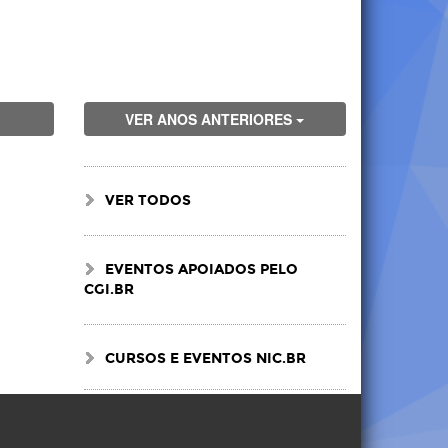
VER ANOS ANTERIORES
VER TODOS
EVENTOS APOIADOS PELO
CGI.BR
CURSOS E EVENTOS NIC.BR
Visite
Visite
Visite