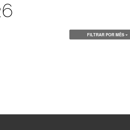
26
FILTRAR POR MÊS
Visite
Visite
Visite
Visite