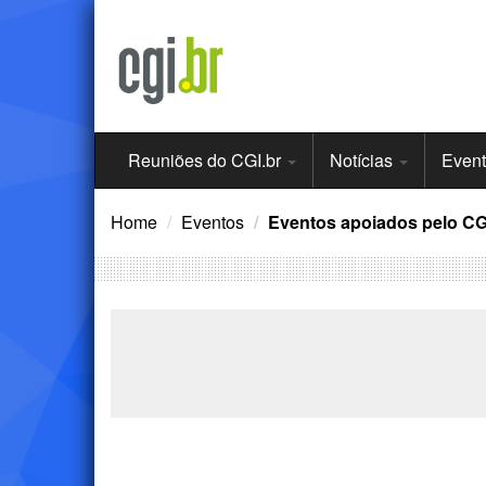
Ir
para
o
conteúdo
Menu
Reuniões do CGI.br
Notícias
Even
Principal
Home
Eventos
Eventos apoiados pelo CG