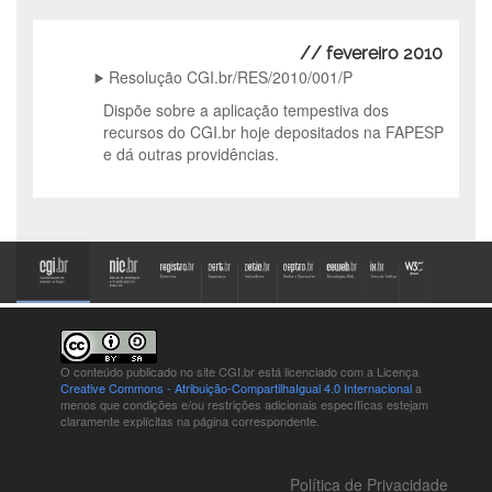
// fevereiro 2010
Resolução CGI.br/RES/2010/001/P
Dispõe sobre a aplicação tempestiva dos
recursos do CGI.br hoje depositados na FAPESP
e dá outras providências.
O conteúdo publicado no site CGI.br está
licenciado com a Licença
Creative Commons - Atribuição-CompartilhaIgual 4.0 Internacional
a
menos que condições e/ou restrições adicionais específicas estejam
claramente explícitas na página correspondente.
Política de Privacidade