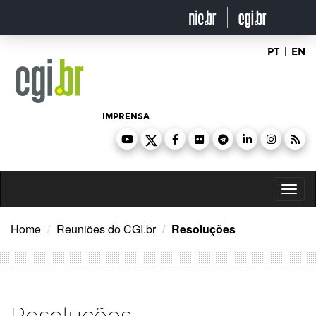
Ir
para
o
conteúdo
PT
|
EN
IMPRENSA
Toggl
naviga
Home
Reuniões do CGI.br
Resoluções
Resoluções