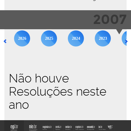
2007
2026
2025
2024
2023
20
Não houve
Resoluções neste
ano