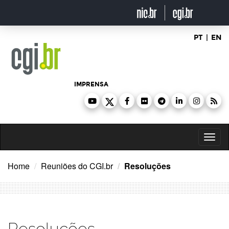
Ir
para
o
conteúdo
PT
|
EN
IMPRENSA
Toggl
naviga
Home
Reuniões do CGI.br
Resoluções
Resoluções