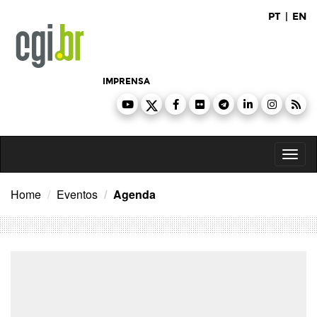
Ir
PT
|
EN
para
o
conteúdo
IMPRENSA
Toggl
naviga
Home
Eventos
Agenda