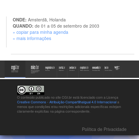
ONDE:
Amsterdã, Holanda
QUANDO:
de 01 a 05 de setembro de 2003
» copiar para minha agenda
» mais informações
O conteúdo publicado no site CGI.br está
licenciado com a Licença
Creative Commons - Atribuição-CompartilhaIgual 4.0 Internacional
a
menos que condições e/ou restrições adicionais específicas estejam
claramente explícitas na página correspondente.
Política de Privacidade