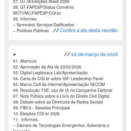
07. GT-IA/Eleições Brasil 2026
08. GT-FAPESP/Status Convênio
MCTI/MC/FAPESP/CGI.br
09. Informes
–
Seminário Serviços Datificados
–
Políticas Públicas
//
Confira a ata desta reunião
//
20 de março de 2026
01. Abertura
02. Aprovação da Ata de 23/02/2026
03. Digital Legitimacy Lab/Apresentação
04. Carta do CGI.br sobre IGF Leadership Panel
05. Marco Civil da Internet/Apresentação SECOM
06. Resolução TSE: uso de IA na Campanha Eleitoral
07. Nota Pública sobre o Livro do Direito Civil Digital
08. Debate sobre as Diretrizes de Redes Sociais
09. FIB16 - Sessões Principais
10. Eleições CGI.br 2026
11. Informes
–
Câmara de Tecnologias Emergentes, Soberania e