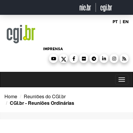
Ir
para
o
conteúdo
PT
|
EN
IMPRENSA
Toggl
naviga
Home
Reuniões do CGI.br
CGI.br - Reuniões Ordinárias