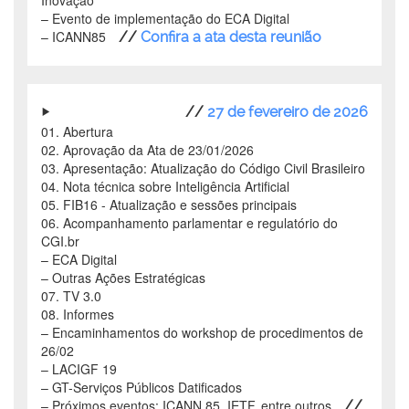
Inovação
–
Evento de implementação do ECA Digital
–
ICANN85
//
Confira a ata desta reunião
//
27 de fevereiro de 2026
01. Abertura
02. Aprovação da Ata de 23/01/2026
03. Apresentação: Atualização do Código Civil Brasileiro
04. Nota técnica sobre Inteligência Artificial
05. FIB16 - Atualização e sessões principais
06. Acompanhamento parlamentar e regulatório do
CGI.br
–
ECA Digital
–
Outras Ações Estratégicas
07. TV 3.0
08. Informes
–
Encaminhamentos do workshop de procedimentos de
26/02
–
LACIGF 19
–
GT-Serviços Públicos Datificados
–
Próximos eventos: ICANN 85, IETF, entre outros
//