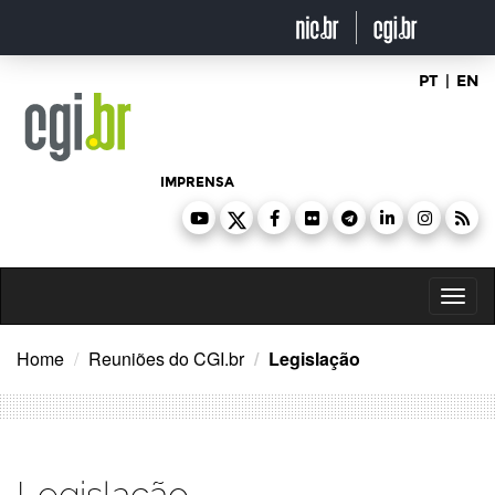
Ir
para
o
conteúdo
PT
|
EN
IMPRENSA
Toggl
naviga
Home
Reuniões do CGI.br
Legislação
Legislação