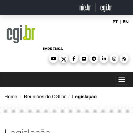
Ir
para
o
conteúdo
PT
|
EN
IMPRENSA
Toggl
naviga
Home
Reuniões do CGI.br
Legislação
Legislação