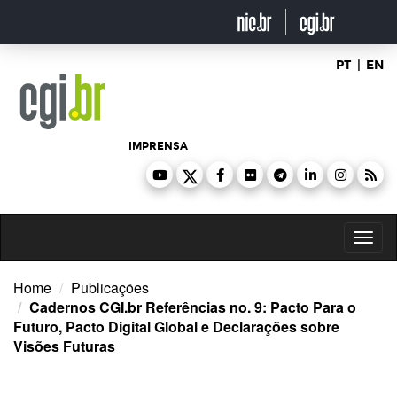
Ir
para
o
conteúdo
PT
|
EN
IMPRENSA
Toggl
naviga
Home
Publicações
Cadernos CGI.br Referências no. 9: Pacto Para o
Futuro, Pacto Digital Global e Declarações sobre
Visões Futuras