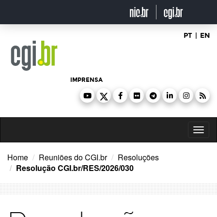
Ir
para
o
conteúdo
PT
|
EN
IMPRENSA
Toggl
naviga
Home
Reuniões do CGI.br
Resoluções
Resolução CGI.br/RES/2026/030