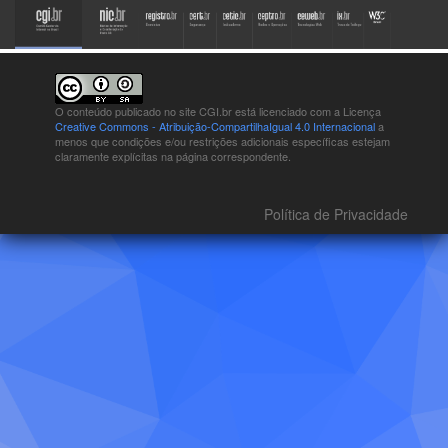
O conteúdo publicado no site CGI.br está
licenciado com a Licença
Creative Commons - Atribuição-CompartilhaIgual 4.0 Internacional
a
menos que condições e/ou restrições adicionais específicas estejam
claramente explícitas na página correspondente.
Política de Privacidade