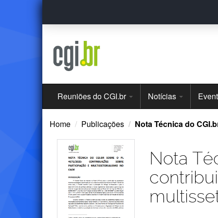
Ir
para
o
conteúdo
Menu
Reuniões do CGI.br
Notícias
Even
Principal
Home
Publicações
Nota Técnica do CGI.br
Nota Téc
contribu
multisse