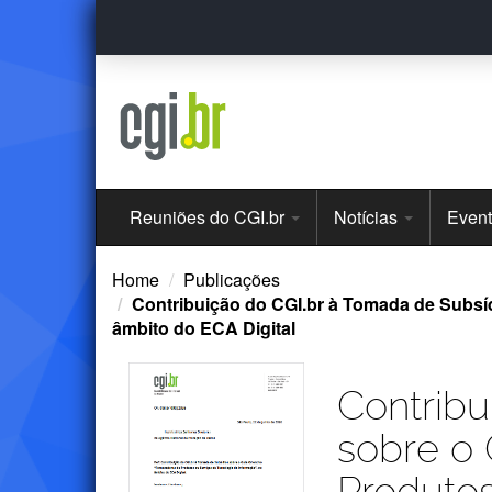
Ir
para
o
conteúdo
Menu
Reuniões do CGI.br
Notícias
Even
Principal
Home
Publicações
Contribuição do CGI.br à Tomada de Subsíd
âmbito do ECA Digital
Contribu
sobre o 
Produtos