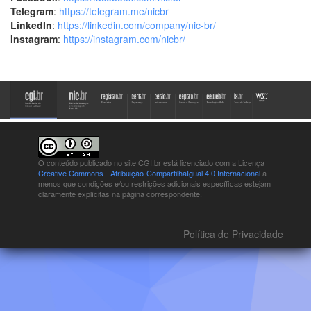
Telegram
:
https://telegram.me/nicbr
LinkedIn
:
https://linkedin.com/company/nic-br/
Instagram
:
https://instagram.com/nicbr/
O conteúdo publicado no site CGI.br está
licenciado com a Licença
Creative Commons - Atribuição-CompartilhaIgual 4.0 Internacional
a
menos que condições e/ou restrições adicionais específicas estejam
claramente explícitas na página correspondente.
Política de Privacidade