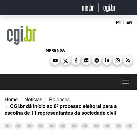
Ir
para
o
conteúdo
PT
|
EN
IMPRENSA
Toggl
naviga
Home
Notícias
Releases
CGI.br dá início ao 8º processo eleitoral para a
escolha de 11 representantes da sociedade civil