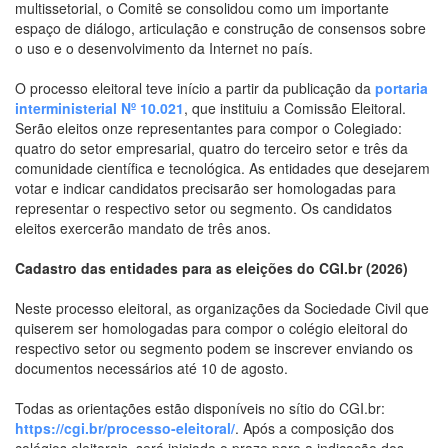
multissetorial, o Comitê se consolidou como um importante
espaço de diálogo, articulação e construção de consensos sobre
o uso e o desenvolvimento da Internet no país.
O processo eleitoral teve início a partir da publicação da
portaria
interministerial Nº 10.021
, que instituiu a Comissão Eleitoral.
Serão eleitos onze representantes para compor o Colegiado:
quatro do setor empresarial, quatro do terceiro setor e três da
comunidade científica e tecnológica. As entidades que desejarem
votar e indicar candidatos precisarão ser homologadas para
representar o respectivo setor ou segmento. Os candidatos
eleitos exercerão mandato de três anos.
Cadastro das entidades para as eleições do CGI.br (2026)
Neste processo eleitoral, as organizações da Sociedade Civil que
quiserem ser homologadas para compor o colégio eleitoral do
respectivo setor ou segmento podem se inscrever enviando os
documentos necessários até 10 de agosto.
Todas as orientações estão disponíveis no sítio do CGI.br:
https://cgi.br/processo-eleitoral/
. Após a composição dos
colégios eleitorais, será iniciado o prazo para a indicação dos