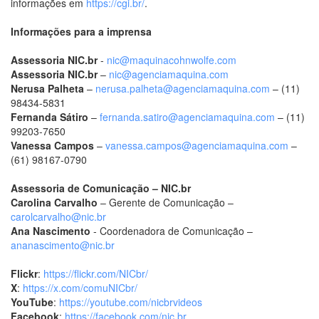
informações em
https://cgi.br/
.
Informações para a imprensa
Assessoria NIC.br
-
nic@maquinacohnwolfe.com
Assessoria NIC.br
–
nic@agenciamaquina.com
Nerusa Palheta
–
nerusa.palheta@agenciamaquina.com
– (11)
98434-5831
Fernanda Sátiro
–
fernanda.satiro@agenciamaquina.com
– (11)
99203-7650
Vanessa Campos
–
vanessa.campos@agenciamaquina.com
–
(61) 98167-0790
Assessoria de Comunicação – NIC.br
Carolina Carvalho
– Gerente de Comunicação –
carolcarvalho@nic.br
Ana Nascimento
- Coordenadora de Comunicação –
ananascimento@nic.br
Flickr
:
https://flickr.com/NICbr/
X
:
https://x.com/comuNICbr/
YouTube
:
https://youtube.com/nicbrvideos
Facebook
:
https://facebook.com/nic.br