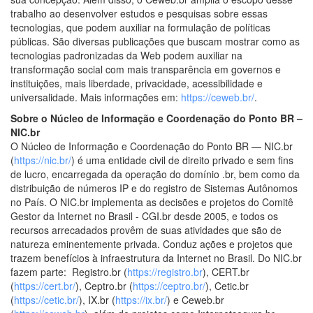
trabalho ao desenvolver estudos e pesquisas sobre essas
tecnologias, que podem auxiliar na formulação de políticas
públicas. São diversas publicações que buscam mostrar como as
tecnologias padronizadas da Web podem auxiliar na
transformação social com mais transparência em governos e
instituições, mais liberdade, privacidade, acessibilidade e
universalidade. Mais informações em:
https://ceweb.br/
.
Sobre o Núcleo de Informação e Coordenação do Ponto BR –
NIC.br
O Núcleo de Informação e Coordenação do Ponto BR — NIC.br
(
https://nic.br/
) é uma entidade civil de direito privado e sem fins
de lucro, encarregada da operação do domínio .br, bem como da
distribuição de números IP e do registro de Sistemas Autônomos
no País. O NIC.br implementa as decisões e projetos do Comitê
Gestor da Internet no Brasil - CGI.br desde 2005, e todos os
recursos arrecadados provêm de suas atividades que são de
natureza eminentemente privada. Conduz ações e projetos que
trazem benefícios à infraestrutura da Internet no Brasil. Do NIC.br
fazem parte: Registro.br (
https://registro.br
), CERT.br
(
https://cert.br/
), Ceptro.br (
https://ceptro.br/
), Cetic.br
(
https://cetic.br/
), IX.br (
https://ix.br/
) e Ceweb.br