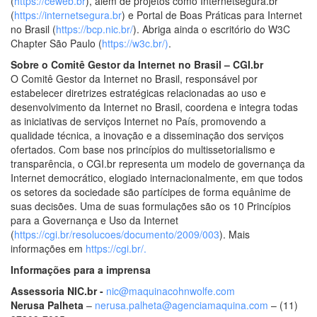
(
https://ceweb.br
), além de projetos como Internetsegura.br
(
https://internetsegura.br
) e Portal de Boas Práticas para Internet
no Brasil (
https://bcp.nic.br/
). Abriga ainda o escritório do W3C
Chapter São Paulo (
https://w3c.br/)
.
Sobre o Comitê Gestor da Internet no Brasil – CGI.br
O Comitê Gestor da Internet no Brasil, responsável por
estabelecer diretrizes estratégicas relacionadas ao uso e
desenvolvimento da Internet no Brasil, coordena e integra todas
as iniciativas de serviços Internet no País, promovendo a
qualidade técnica, a inovação e a disseminação dos serviços
ofertados. Com base nos princípios do multissetorialismo e
transparência, o CGI.br representa um modelo de governança da
Internet democrático, elogiado internacionalmente, em que todos
os setores da sociedade são partícipes de forma equânime de
suas decisões. Uma de suas formulações são os 10 Princípios
para a Governança e Uso da Internet
(
https://cgi.br/resolucoes/documento/2009/003
). Mais
informações em
https://cgi.br/.
Informações para a imprensa
Assessoria NIC.br -
nic@maquinacohnwolfe.com
Nerusa Palheta
–
nerusa.palheta@agenciamaquina.com
– (11)