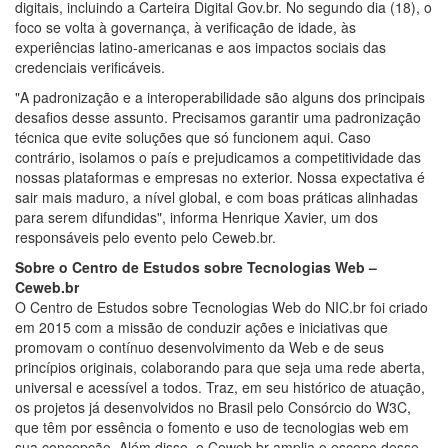
digitais, incluindo a Carteira Digital Gov.br. No segundo dia (18), o
foco se volta à governança, à verificação de idade, às
experiências latino-americanas e aos impactos sociais das
credenciais verificáveis.
"A padronização e a interoperabilidade são alguns dos principais
desafios desse assunto. Precisamos garantir uma padronização
técnica que evite soluções que só funcionem aqui. Caso
contrário, isolamos o país e prejudicamos a competitividade das
nossas plataformas e empresas no exterior. Nossa expectativa é
sair mais maduro, a nível global, e com boas práticas alinhadas
para serem difundidas", informa Henrique Xavier, um dos
responsáveis pelo evento pelo Ceweb.br.
Sobre o Centro de Estudos sobre Tecnologias Web –
Ceweb.br
O Centro de Estudos sobre Tecnologias Web do NIC.br foi criado
em 2015 com a missão de conduzir ações e iniciativas que
promovam o contínuo desenvolvimento da Web e de seus
princípios originais, colaborando para que seja uma rede aberta,
universal e acessível a todos. Traz, em seu histórico de atuação,
os projetos já desenvolvidos no Brasil pelo Consórcio do W3C,
que têm por essência o fomento e uso de tecnologias web em
sua concepção. Além disso, o Ceweb.br amplia o escopo desse