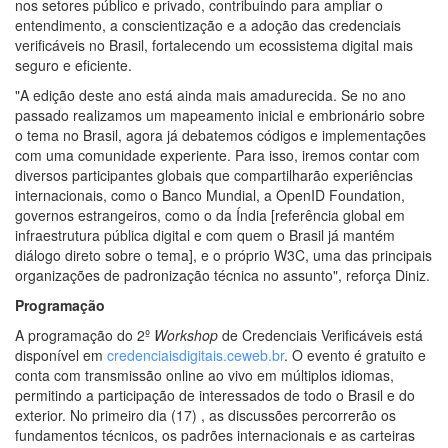
nos setores público e privado, contribuindo para ampliar o
entendimento, a conscientização e a adoção das credenciais
verificáveis no Brasil, fortalecendo um ecossistema digital mais
seguro e eficiente.
"A edição deste ano está ainda mais amadurecida. Se no ano
passado realizamos um mapeamento inicial e embrionário sobre
o tema no Brasil, agora já debatemos códigos e implementações
com uma comunidade experiente. Para isso, iremos contar com
diversos participantes globais que compartilharão experiências
internacionais, como o Banco Mundial, a OpenID Foundation,
governos estrangeiros, como o da Índia [referência global em
infraestrutura pública digital e com quem o Brasil já mantém
diálogo direto sobre o tema], e o próprio W3C, uma das principais
organizações de padronização técnica no assunto", reforça Diniz.
Programação
A programação do 2º
Workshop
de Credenciais Verificáveis está
disponível em
credenciaisdigitais.ceweb.br
. O evento é gratuito e
conta com transmissão online ao vivo em múltiplos idiomas,
permitindo a participação de interessados de todo o Brasil e do
exterior. No primeiro dia (17) , as discussões percorrerão os
fundamentos técnicos, os padrões internacionais e as carteiras