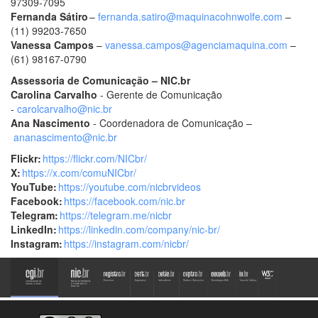
97309-7095
Fernanda Sátiro
–
fernanda.satiro@maquinacohnwolfe.com
–
(11) 99203-7650
Vanessa Campos
–
vanessa.campos@agenciamaquina.com
–
(61) 98167-0790
Assessoria de Comunicação – NIC.br
Carolina Carvalho
- Gerente de Comunicação
-
carolcarvalho@nic.br
Ana Nascimento
- Coordenadora de Comunicação –
ananascimento@nic.br
Flickr:
https://flickr.com/NICbr/
X:
https://x.com/comuNICbr/
YouTube:
https://youtube.com/nicbrvideos
Facebook:
https://facebook.com/nic.br
Telegram:
https://telegram.me/nicbr
LinkedIn:
https://linkedin.com/company/nic-br/
Instagram:
https://instagram.com/nicbr/