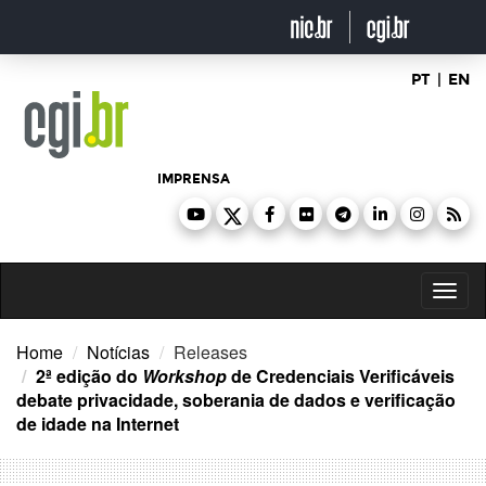
Ir
para
o
conteúdo
PT
|
EN
IMPRENSA
Toggl
naviga
Home
Notícias
Releases
2ª edição do
Workshop
de Credenciais Verificáveis
debate privacidade, soberania de dados e verificação
de idade na Internet