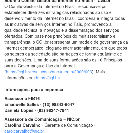
Sobre o Comitê Gestor da Internet no Brasil – CGI.br
O Comitê Gestor da Internet no Brasil, responsável por
estabelecer diretrizes estratégicas relacionadas ao uso e
desenvolvimento da Internet no Brasil, coordena e integra todas
as iniciativas de serviços Internet no País, promovendo a
qualidade técnica, a inovação e a disseminação dos serviços
ofertados. Com base nos princípios do multissetorialismo e
transparência, o CGI.br representa um modelo de governança da
Internet democrático, elogiado internacionalmente, em que todos
os setores da sociedade são partícipes de forma equânime de
suas decisões. Uma de suas formulações são os 10 Princípios
para a Governança e Uso da Internet
(
https://cgi.br/resolucoes/documento/2009/003
). Mais
informações em
https://cgi.br/
.
Informações para a imprensa
Assessoria FIB16
Emanuelle Salles - (13) 98843-6047
Daniela Lopes - (92) 98247-7841
Assessoria de Comunicação – NIC.br
Carolina Carvalho
- Gerente de Comunicação -
carolcarvalho@nic.br