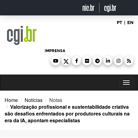
Ir
para
o
conteúdo
PT
|
EN
IMPRENSA
Toggl
naviga
Home
Notícias
Notas
Valorização profissional e sustentabilidade criativa
são desafios enfrentados por produtores culturais na
era da IA, apontam especialistas