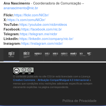
Ana Nascimento
- Coordenadora de Comunicação –
ananascimento@nic.br
Flickr:
https://flickr.com/NICbr/
X:
https://x.com/comuNICbr/
YouTube:
https://youtube.com/nicbrvideos
Facebook:
https://facebook.com/nic.br
Telegram:
https://telegram.me/nicbr
LinkedIn:
https://linkedin.com/company/nic-br/
Instagram:
https://instagram.com/nicbr/
O conteúdo publicado no site CGI.br está
licenciado com a Licença
Creative Commons - Atribuição-CompartilhaIgual 4.0 Internacional
a
menos que condições e/ou restrições adicionais específicas estejam
claramente explícitas na página correspondente.
Política de Privacidade