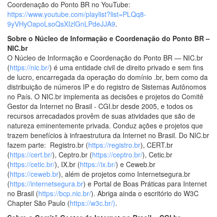
Coordenação do Ponto BR no YouTube:
https://www.youtube.com/playlist?list=PLQq8-
9yVHyOapoLsoQsXIzlGnLPdeJJA9
.
Sobre o Núcleo de Informação e Coordenação do Ponto BR –
NIC.br
O Núcleo de Informação e Coordenação do Ponto BR — NIC.br
(
https://nic.br/
) é uma entidade civil de direito privado e sem fins
de lucro, encarregada da operação do domínio .br, bem como da
distribuição de números IP e do registro de Sistemas Autônomos
no País. O NIC.br implementa as decisões e projetos do Comitê
Gestor da Internet no Brasil - CGI.br desde 2005, e todos os
recursos arrecadados provêm de suas atividades que são de
natureza eminentemente privada. Conduz ações e projetos que
trazem benefícios à infraestrutura da Internet no Brasil. Do NIC.br
fazem parte: Registro.br (
https://registro.br
), CERT.br
(
https://cert.br/
), Ceptro.br (
https://ceptro.br/
), Cetic.br
(
https://cetic.br/
), IX.br (
https://ix.br/
) e Ceweb.br
(
https://ceweb.br
), além de projetos como Internetsegura.br
(
https://internetsegura.br
) e Portal de Boas Práticas para Internet
no Brasil (
https://bcp.nic.br/
). Abriga ainda o escritório do W3C
Chapter São Paulo (
https://w3c.br/)
.