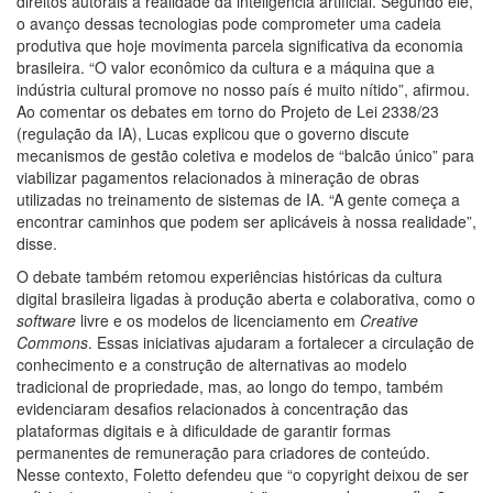
direitos autorais à realidade da inteligência artificial. Segundo ele,
o avanço dessas tecnologias pode comprometer uma cadeia
produtiva que hoje movimenta parcela significativa da economia
brasileira. “O valor econômico da cultura e a máquina que a
indústria cultural promove no nosso país é muito nítido”, afirmou.
Ao comentar os debates em torno do Projeto de Lei 2338/23
(regulação da IA), Lucas explicou que o governo discute
mecanismos de gestão coletiva e modelos de “balcão único” para
viabilizar pagamentos relacionados à mineração de obras
utilizadas no treinamento de sistemas de IA. “A gente começa a
encontrar caminhos que podem ser aplicáveis à nossa realidade”,
disse.
O debate também retomou experiências históricas da cultura
digital brasileira ligadas à produção aberta e colaborativa, como o
software
livre e os modelos de licenciamento em
Creative
Commons
. Essas iniciativas ajudaram a fortalecer a circulação de
conhecimento e a construção de alternativas ao modelo
tradicional de propriedade, mas, ao longo do tempo, também
evidenciaram desafios relacionados à concentração das
plataformas digitais e à dificuldade de garantir formas
permanentes de remuneração para criadores de conteúdo.
Nesse contexto, Foletto defendeu que “o copyright deixou de ser