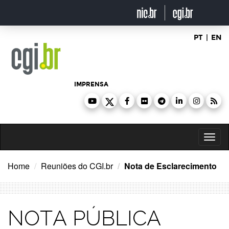
Ir
para
o
conteúdo
PT
|
EN
IMPRENSA
Toggl
naviga
Home
Reuniões do CGI.br
Nota de Esclarecimento
NOTA PÚBLICA