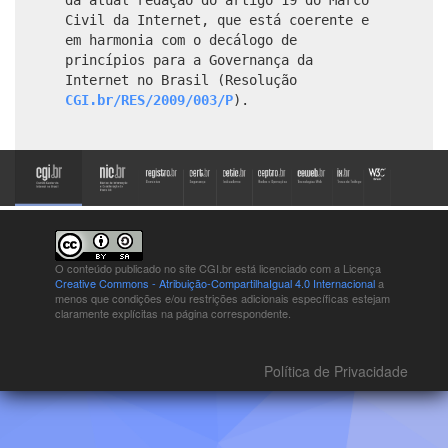
Civil da Internet, que está coerente e
em harmonia com o decálogo de
princípios para a Governança da
Internet no Brasil (Resolução
CGI.br/RES/2009/003/P
).
O conteúdo publicado no site CGI.br está
licenciado com a Licença
Creative Commons - Atribuição-CompartilhaIgual 4.0 Internacional
a
menos que condições e/ou restrições adicionais específicas estejam
claramente explícitas na página correspondente.
Política de Privacidade