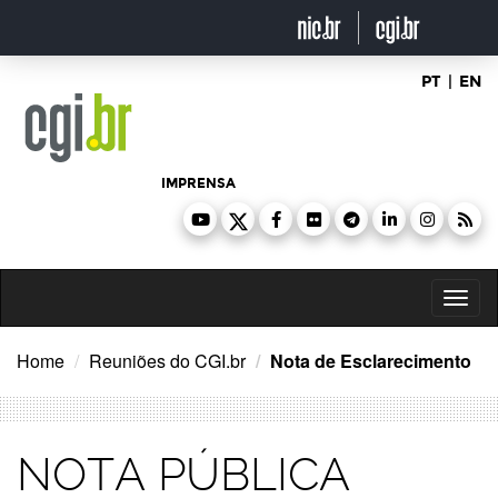
Ir
para
o
conteúdo
PT
|
EN
IMPRENSA
Toggl
naviga
Home
Reuniões do CGI.br
Nota de Esclarecimento
NOTA PÚBLICA