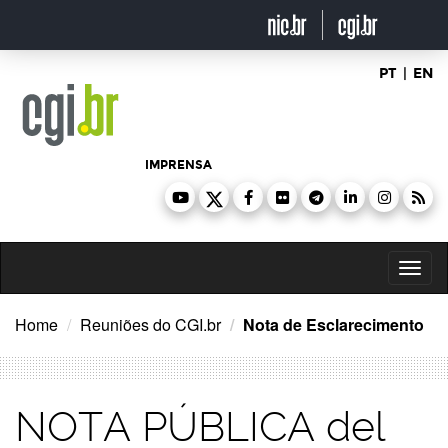
Ir
para
o
conteúdo
PT
|
EN
IMPRENSA
Toggl
naviga
Home
Reuniões do CGI.br
Nota de Esclarecimento
NOTA PÚBLICA del