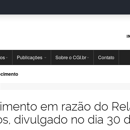
I
tos
Publicações
Sobre o CGI.br
Contato
ecimento
mento em razão do Rela
os, divulgado no dia 30