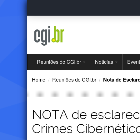
Ir
para
o
conteúdo
Menu
Reuniões do CGI.br
Notícias
Even
Principal
Home
Reuniões do CGI.br
Nota de Esclar
NOTA de esclareci
Crimes Cibernétic