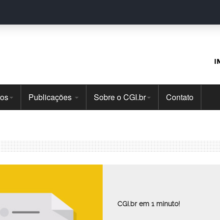
I
tos
Publicações
Sobre o CGI.br
Contato
CGI.br em 1 minuto!