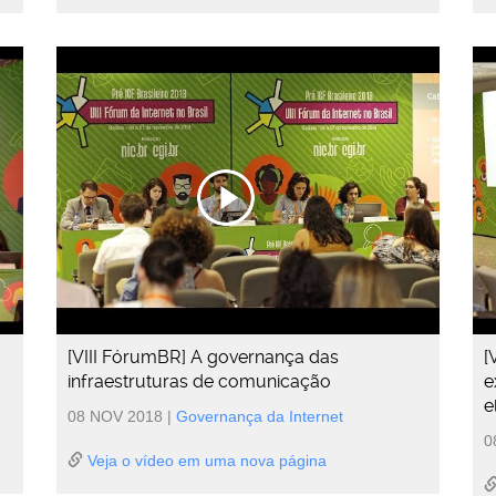
[VIII FórumBR] A governança das
[
infraestruturas de comunicação
e
e
08 NOV 2018
|
Governança da Internet
0
Veja o vídeo em uma nova página