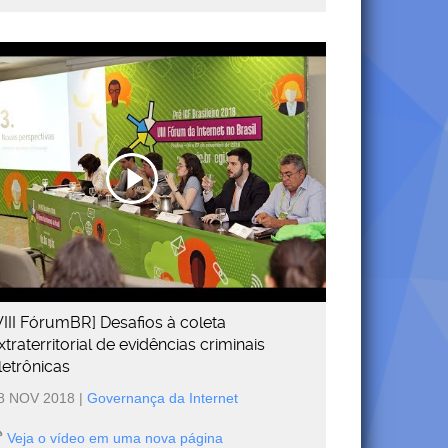
VIII FórumBR] Desafios à coleta
xtraterritorial de evidências criminais
letrônicas
8 NOV 2018
|
Governança da Internet
Veja o vídeo em uma nova página