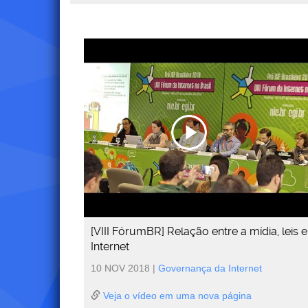
[VIII FórumBR] Relação entre a mídia, leis e
Internet
10 NOV 2018
|
Governança da Internet
Veja o vídeo em uma nova página