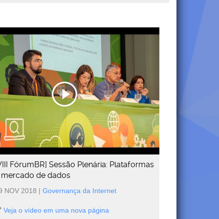
VIII FórumBR] Sessão Plenária: Plataformas
 mercado de dados
9 NOV 2018
|
Governança da Internet
Veja o vídeo em uma nova página