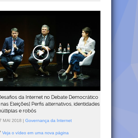
Desafios da Internet no Debate Democrático
 nas Eleições] Perfis alternativos, identidades
últiplas e robôs
7 MAI 2018
|
Governança da Internet
Veja o vídeo em uma nova página