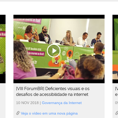
[VIII FórumBR] Deficientes visuais e os
[
desafios de acessibilidade na internet
e
10 NOV 2018
|
Governança da Internet
0
Veja o vídeo em uma nova página