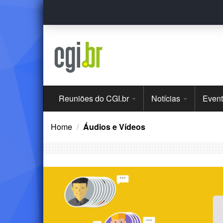
Ir
para
o
conteúdo
Menu
Reuniões do CGI.br
Notícias
Even
Principal
Home
Áudios e Vídeos