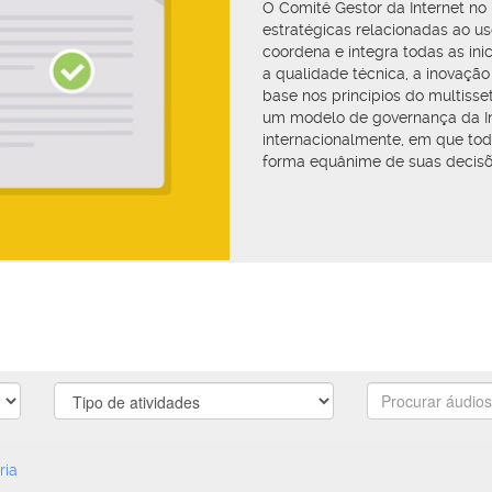
O Comitê Gestor da Internet no B
estratégicas relacionadas ao us
coordena e integra todas as ini
a qualidade técnica, a inovaçã
base nos princípios do multisse
um modelo de governança da In
internacionalmente, em que tod
forma equânime de suas decisõ
atividades
Procurar
áudios
e
vídeos
ria