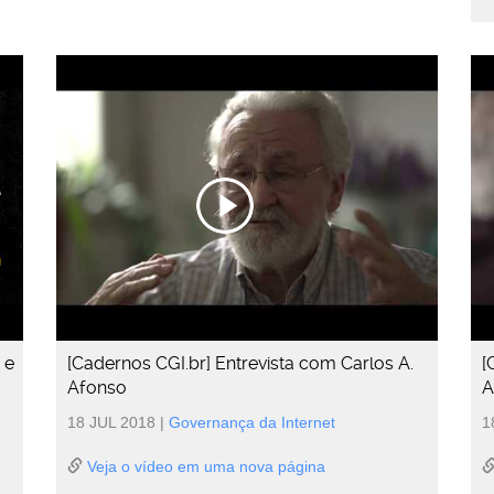
 e
[Cadernos CGI.br] Entrevista com Carlos A.
[
Afonso
A
18 JUL 2018
|
Governança da Internet
1
Veja o vídeo em uma nova página