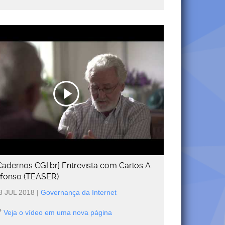
Cadernos CGI.br] Entrevista com Carlos A.
fonso (TEASER)
8 JUL 2018
|
Governança da Internet
Veja o vídeo em uma nova página