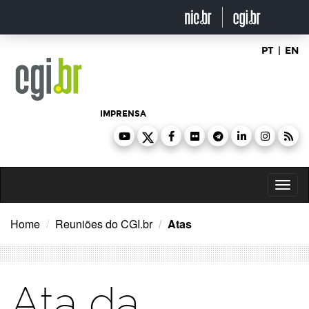
Ir
para
o
conteúdo
PT
|
EN
IMPRENSA
Toggl
naviga
Home
Reuniões do CGI.br
Atas
Ata da