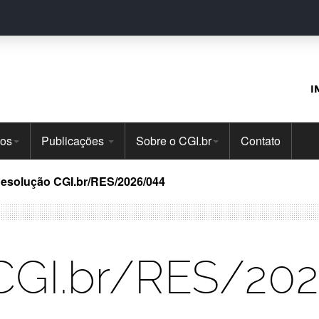
I
tos
Publicações
Sobre o CGI.br
Contato
esolução CGI.br/RES/2026/044
CGI.br/RES/20