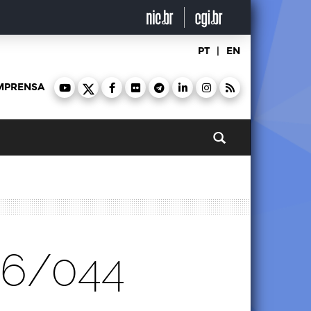
PT
|
EN
MPRENSA
Pesquisar
26/044