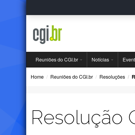
Ir
para
o
conteúdo
Menu
Reuniões do CGI.br
Notícias
Even
Principal
Home
Reuniões do CGI.br
Resoluções
R
Resolução 