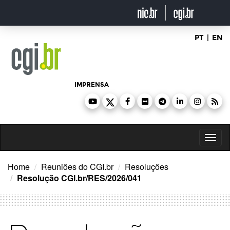
Ir
para
o
conteúdo
PT
|
EN
IMPRENSA
Toggl
naviga
Home
Reuniões do CGI.br
Resoluções
Resolução CGI.br/RES/2026/041