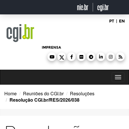
Ir
para
o
conteúdo
PT
|
EN
IMPRENSA
Toggl
naviga
Home
Reuniões do CGI.br
Resoluções
Resolução CGI.br/RES/2026/038