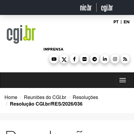
Ir
para
o
conteúdo
PT
|
EN
IMPRENSA
Toggl
naviga
Home
Reuniões do CGI.br
Resoluções
Resolução CGI.br/RES/2026/036