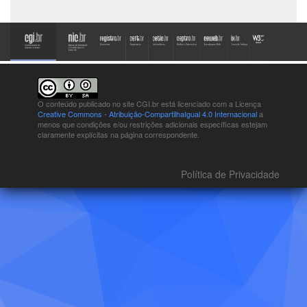
O conteúdo publicado no site CGI.br está
licenciado com a Licença
Creative Commons - Atribuição-CompartilhaIgual 4.0 Internacional
a
menos que condições e/ou restrições adicionais específicas estejam
claramente explícitas na página correspondente.
Política de Privacidade