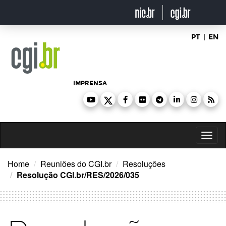
Ir
para
o
conteúdo
PT
|
EN
IMPRENSA
Toggl
naviga
Home
Reuniões do CGI.br
Resoluções
Resolução CGI.br/RES/2026/035