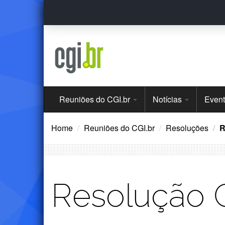
Ir
para
o
conteúdo
Menu
Reuniões do CGI.br
Notícias
Even
Principal
Home
Reuniões do CGI.br
Resoluções
R
Resolução 