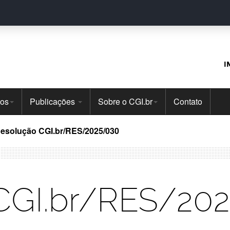
I
tos
Publicações
Sobre o CGI.br
Contato
esolução CGI.br/RES/2025/030
CGI.br/RES/20