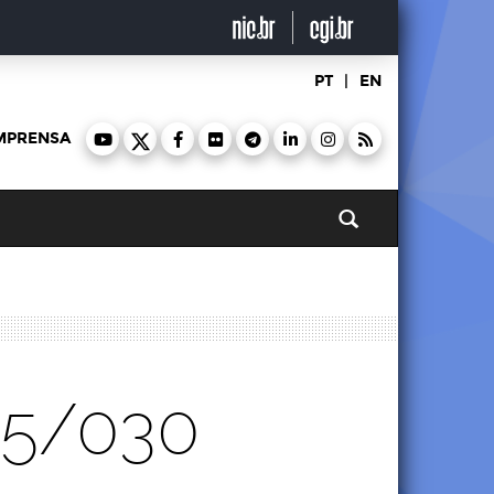
PT
|
EN
MPRENSA
Pesquisar
25/030