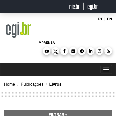
Ir
para
o
conteúdo
PT
|
EN
IMPRENSA
Toggl
naviga
Home
Publicações
Livros
FILTRAR