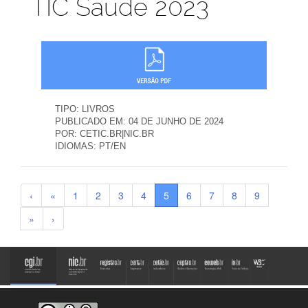
TIC Saúde 2023
TIPO:
LIVROS
PUBLICADO EM:
04 DE JUNHO DE 2024
POR:
CETIC.BR|NIC.BR
IDIOMAS:
PT/EN
‹
«
1
2
3
4
5
6
7
8
9
»
›