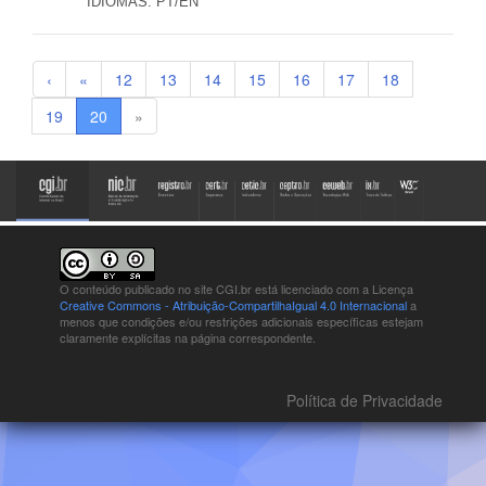
IDIOMAS:
PT/EN
‹
«
12
13
14
15
16
17
18
19
20
»
O conteúdo publicado no site CGI.br está
licenciado com a Licença
Creative Commons - Atribuição-CompartilhaIgual 4.0 Internacional
a
menos que condições e/ou restrições adicionais específicas estejam
claramente explícitas na página correspondente.
Política de Privacidade