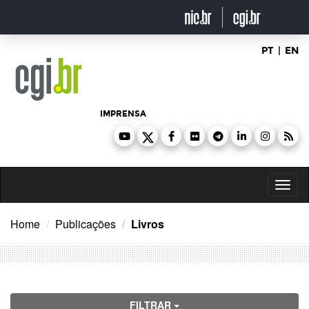
Ir
para
o
conteúdo
PT
|
EN
IMPRENSA
Toggl
naviga
Home
Publicações
Livros
FILTRAR