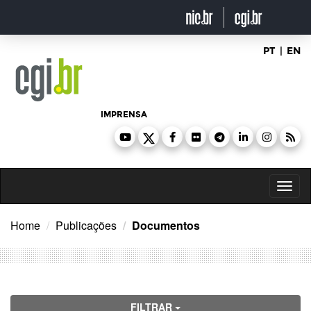
Ir
para
o
conteúdo
PT
|
EN
IMPRENSA
Toggl
naviga
Home
Publicações
Documentos
FILTRAR