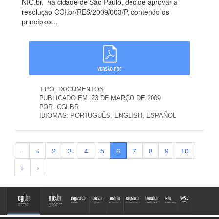
NIC.br, na cidade de São Paulo, decide aprovar a
resolução CGI.br/RES/2009/003/P, contendo os
princípios...
TIPO:
DOCUMENTOS
PUBLICADO EM:
23 DE MARÇO DE 2009
POR:
CGI.BR
IDIOMAS:
PORTUGUÊS, ENGLISH, ESPAÑOL
‹
«
2
3
4
5
6
7
8
9
10
»
›