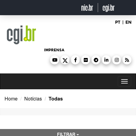
Ir
para
o
conteúdo
PT
|
EN
IMPRENSA
Toggl
naviga
Home
Notícias
Todas
FILTRAR