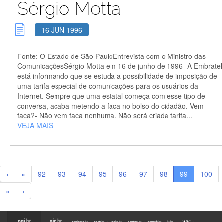
Sérgio Motta
16 JUN 1996
Fonte: O Estado de São PauloEntrevista com o Ministro das
ComunicaçõesSérgio Motta em 16 de junho de 1996- A Embratel
está informando que se estuda a possibilidade de imposição de
uma tarifa especial de comunicações para os usuários da
Internet. Sempre que uma estatal começa com esse tipo de
conversa, acaba metendo a faca no bolso do cidadão. Vem
faca?- Não vem faca nenhuma. Não será criada tarifa...
VEJA MAIS
‹
«
92
93
94
95
96
97
98
99
100
»
›