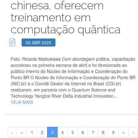
chinesa, oferecem
treinamento em
computação quântica
09 ABR 2025
Foto: Ricardo Matsukawa Com abordagem prática, capacitação
aconteceu na primeira semana de abril e foi direcionada ao
público interno do Núcleo de Informação e Coordenação do
Ponto BR O Núcleo de Informação e Coordenação do Ponto BR
(NIC.br) e o Comitê Gestor da Internet no Brasil (CGI.br)
realizaram, em parceria com o Quantum Science and
Technology Yangtze River Delta Industrial Innovation...
VEJA MAIS
‹
«
1
2
3
4
5
6
7
8
9
»
›