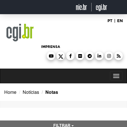
Ir
para
o
conteúdo
PT
|
EN
IMPRENSA
Toggl
naviga
Home
Notícias
Notas
FILTRAR